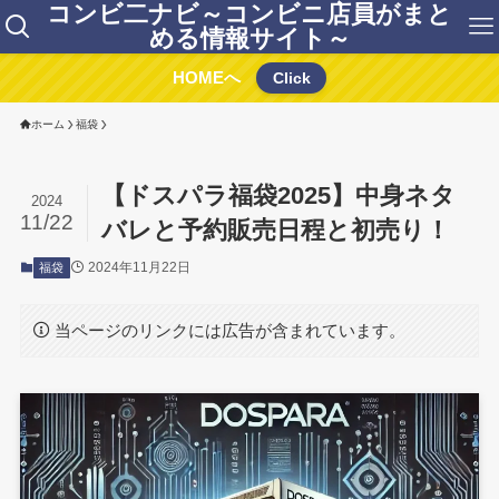
コンビ二ナビ～コンビニ店員がまと
める情報サイト～
HOMEへ
Click
ホーム
福袋
【ドスパラ福袋2025】中身ネタ
2024
11/22
バレと予約販売日程と初売り！
2024年11月22日
福袋
当ページのリンクには広告が含まれています。