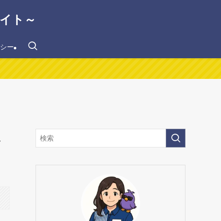
イト～
シー
ま