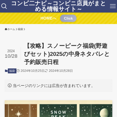
コンビ二ナビ～コンビニ店員がまと
める情報サイト～
HOMEへ
Click
ホーム
福袋
【攻略】スノーピーク福袋(野遊
2024
びセット)2025の中身ネタバレと
10/28
予約販売日程
2024年10月25日
2024年10月28日
福袋
当ページのリンクには広告が含まれています。