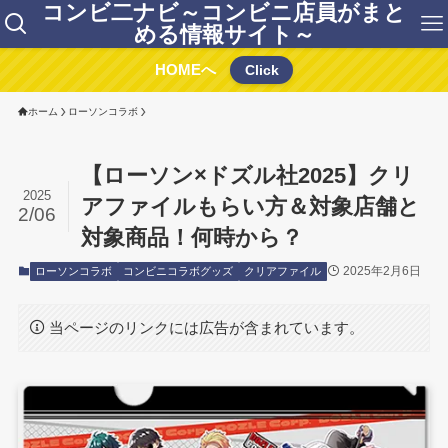
コンビ二ナビ～コンビニ店員がまと
める情報サイト～
HOMEへ
Click
ホーム
ローソンコラボ
【ローソン×ドズル社2025】クリ
2025
アファイルもらい方＆対象店舗と
2/06
対象商品！何時から？
2025年2月6日
ローソンコラボ
コンビニコラボグッズ
クリアファイル
当ページのリンクには広告が含まれています。