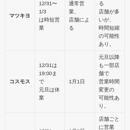
12/31〜
通常営
る
1/3
業、
店舗が多
マツキヨ
は時短営
店舗によ
いが、
業
る
時間短縮
の可能性
あり。
元旦以降
12/31は
も一部店
19:00ま
舗で
コスモス
で
1月1日
営業時間
元旦は休
変更の
業
可能性あ
り。
店舗ごと
に営業