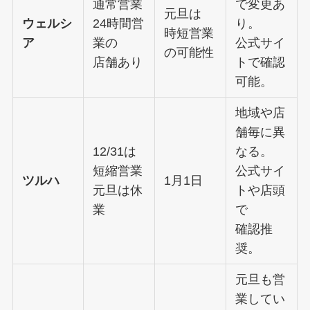
通常営業
で変更あ
元旦は
ウェルシ
24時間営
り。
時短営業
ア
業の
公式サイ
の可能性
店舗あり
トで確認
可能。
地域や店
舗毎に異
12/31は
なる。
短縮営業
公式サイ
ツルハ
1月1日
元旦は休
トや店頭
業
で
確認推
奨。
元旦も営
業してい