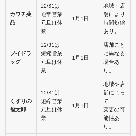
12/31は
地域・店
カワチ薬
通常営業
舗により
1月1日
品
元旦は休
時間短縮
業
あり。
12/31は
店舗ごと
ブイドラ
短縮営業
に異なる
1月1日
ッグ
元旦は休
場合あ
業
り。
地域や店
12/31は
舗によっ
くすりの
短縮営業
て
1月1日
福太郎
元旦は休
変更の可
業
能性あ
り。