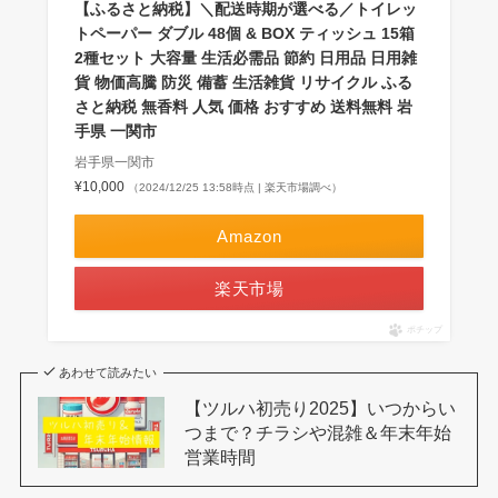
【ふるさと納税】＼配送時期が選べる／トイレッ
トペーパー ダブル 48個 & BOX ティッシュ 15箱
2種セット 大容量 生活必需品 節約 日用品 日用雑
貨 物価高騰 防災 備蓄 生活雑貨 リサイクル ふる
さと納税 無香料 人気 価格 おすすめ 送料無料 岩
手県 一関市
岩手県一関市
¥10,000
（2024/12/25 13:58時点 | 楽天市場調べ）
Amazon
楽天市場
ポチップ
あわせて読みたい
【ツルハ初売り2025】いつからい
つまで？チラシや混雑＆年末年始
営業時間