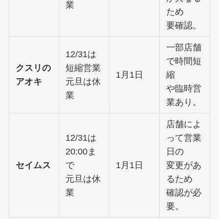
業
ため
要確認。
一部店舗
12/31は
で時間短
クスリの
短縮営業
1月1日
縮
アオキ
元旦は休
や臨時営
業
業あり。
店舗によ
12/31は
って営業
20:00ま
日の
セイムス
で
1月1日
変更があ
元旦は休
るため
業
確認が必
要。