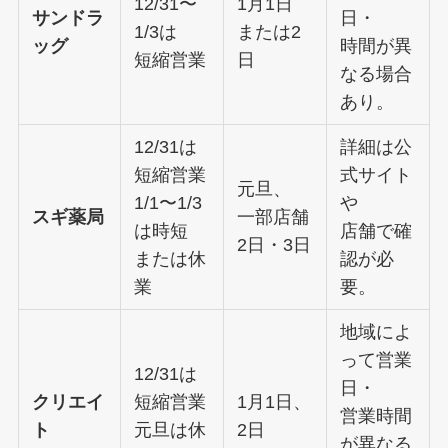
12/31〜
1月1日
サンドラ
日・
1/3は
または2
ッグ
時間が異
短縮営業
日
なる場合
あり。
12/31は
詳細は公
短縮営業
式サイト
元旦、
1/1〜1/3
や
スギ薬局
一部店舗
は時短
店舗で確
2日・3日
または休
認が必
業
要。
地域によ
って営業
12/31は
日・
クリエイ
短縮営業
1月1日、
営業時間
ト
元旦は休
2日
が異なる